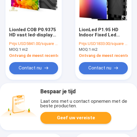
Lionled COB P0.9375
LionLed P1.95 HD
HD vast led-display
Indoor Fixed Led
voor binnen
Display voor reclame
Prijs:
USD5841.00/square meters
Prijs:
USD1833.00/square meters
MOQ:
1 m2
MOQ:
1 m2
Ontvang de meest recente Prijs
Ontvang de meest recente Prij
Contact nu
Contact nu
Bespaar je tijd
Laat ons met u contact opnemen met de
beste producten.
Geef uw vereiste