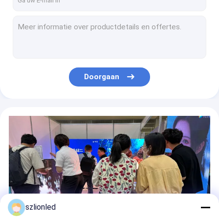
LionLED P8 Indoor Flexible Transparent LED Display Voor glazen ramen Winkel/Reclame
LionLED P6 Indoor Flexible Transparent LED Display Voor glazen ramen Winkel/Reclame
LionLED P10 Indoor Flexible Transparent LED Display Voor glazen ramen Winkel/Reclame
LionLED P4-8 Indoor Flexible Transparent LED Display Voor glazen ramen
Lionled P4 flexibel led-scherm voor binnen
Doorgaan
Lionled P6.66 Buitenshuis Fixed Led Display voor reclame
Lionled SMD1.875 LED-display voor binnenplank
LionLed P2.6 HD Indoor Fixed Led Display voor reclame
Lionled P2 Indoor High Resolution Flexible Led Display Screen met een bolvormige vorm
Lionled P2.5 Indoor Flexible Led Display Screen met speciale vorm
szlionled