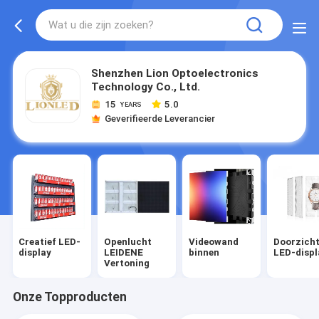
Shenzhen Lion Optoelectronics
Technology Co., Ltd.
15
5.0
YEARS
Geverifieerde Leverancier
Creatief LED-
Openlucht
Videowand
Doorzicht
display
LEIDENE
binnen
LED-displ
Vertoning
Onze Topproducten