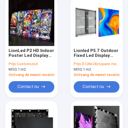
LionLed P2 HD Indoor
Lionled P5.7 Outdoor
Poster Led Display
Fixed Led Display
Voor Reclame
voor reclame
Prijs:
Customized
Prijs:
$1266.00/square meter
MOQ:
1 m2
MOQ:
1 m2
Ontvang de meest recente Prijs
Ontvang de meest recente Prij
Contact nu
Contact nu