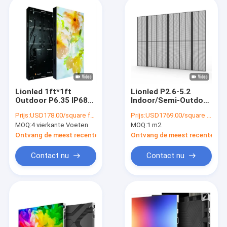
Lionled 1ft*1ft
Lionled P2.6-5.2
Outdoor P6.35 IP68
Indoor/Semi-Outdoor
LED Display voor
Transparent LED
Prijs:
USD178.00/square feet
Prijs:
USD1769.00/square meters
reclame
Display Voor glazen
MOQ:
4 vierkante Voeten
MOQ:
1 m2
ramen Voor
winkels/reclame
Ontvang de meest recente Prijs
Ontvang de meest recente Prij
Contact nu
Contact nu