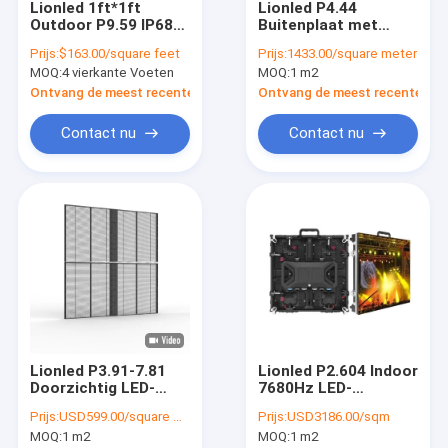
Lionled 1ft*1ft
Lionled P4.44
VR-show
Outdoor P9.59 IP68
Buitenplaat met
LED Display voor
vaste LED-display
Prijs:
$163.00/square feet
Prijs:
1433.00/square meter
reclame
voor reclame
Over ons
MOQ:
4 vierkante Voeten
MOQ:
1 m2
Ontvang de meest recente Prijs
Ontvang de meest recente Prij
Fabrieksreis
Contact nu
Contact nu
Kwaliteitscontrole
Contacteer ons
nieuws
Alle Gevallen
Vraag een offerte aan
Lionled P3.91-7.81
Lionled P2.604 Indoor
Doorzichtig LED-
7680Hz LED-
display voor
verhuurdisplay met
Creatief LED-display
Prijs:
USD599.00/square meters
Prijs:
USD3186.00/sqm
binnenruimten voor
hardwire voor
MOQ:
1 m2
MOQ:
1 m2
glazen ramen voor
scenario's met hoge