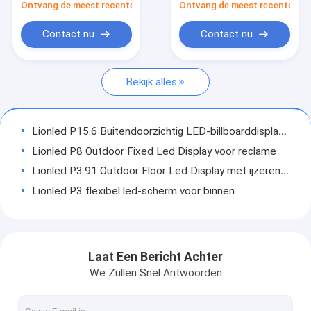
winkels/reclame
verversing
Ontvang de meest recente Prijs
Ontvang de meest recente Prij
Openlucht LEIDENE Vertoning
Contact nu
Contact nu
Videowand binnen
Doorzichtig LED-display
Bekijk alles
LEIDENE van de stadiumhuur Vertoning
Lionled P15.6 Buitendoorzichtig LED-billboarddisplay voor buitenreclame
Flexibele LEIDENE vertoning
Lionled P8 Outdoor Fixed Led Display voor reclame
Afficheleiden Vertoning
Lionled P3.91 Outdoor Floor Led Display met ijzeren paneel
Lionled P3 flexibel led-scherm voor binnen
Pole LED-display
Lionled P3.91 Buiten LED verhuur display voor podium/concert/reclame
LED-vloerdisplay
Lionled COB P1.25 LED-display voor binnenplanken
Lionled GOB1.875 LED-display voor binnenplank
Laat Een Bericht Achter
Lionled P3.91 Indoor LED-verhuurdisplay voor podium/concert/reclame
We Zullen Snel Antwoorden
Lionled P31.25 Buitendoorzichtig LED-billboarddisplay voor buitenreclame
Lionled P15.6-31.25 Buitendoorzichtig LED-display voor reclame