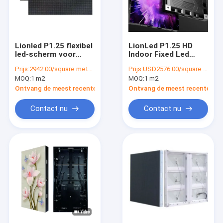
Lionled P1.25 flexibel
LionLed P1.25 HD
led-scherm voor
Indoor Fixed Led
binnen
Display voor reclame
Prijs:
2942.00/square meters
Prijs:
USD2576.00/square meters
MOQ:
1 m2
MOQ:
1 m2
Ontvang de meest recente Prijs
Ontvang de meest recente Prij
Contact nu
Contact nu
Thuis
Producten
Videos