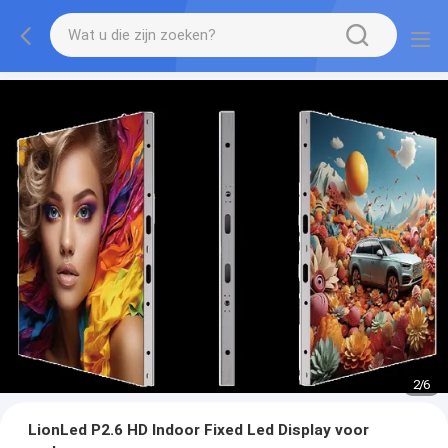
2
/
6
LionLed P2.6 HD Indoor Fixed Led Display voor