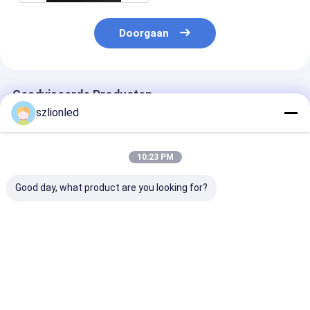
Doorgaan
Geadviseerde Producten
szlionled
10:23 PM
Good day, what product are you looking for?
Lionled COB P0.9375
Lionled COB P1.87
Lionled COB P
HD vast led-display
Indoor HD vast led-
Indoor HD vast
voor binnen
display
display
Beste prijs
Beste prijs
Beste pri