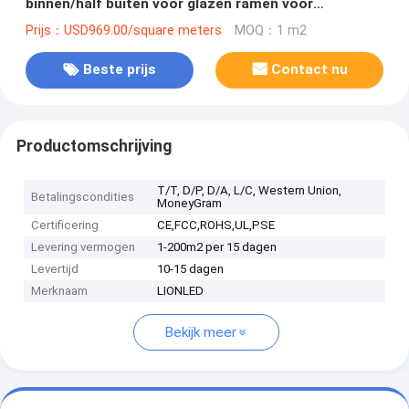
binnen/half buiten voor glazen ramen voor
winkels/reclame
Prijs：USD969.00/square meters
MOQ：1 m2
Beste prijs
Contact nu
Productomschrijving
T/T, D/P, D/A, L/C, Western Union,
Betalingscondities
MoneyGram
Certificering
CE,FCC,ROHS,UL,PSE
Levering vermogen
1-200m2 per 15 dagen
Levertijd
10-15 dagen
Merknaam
LIONLED
Bekijk meer