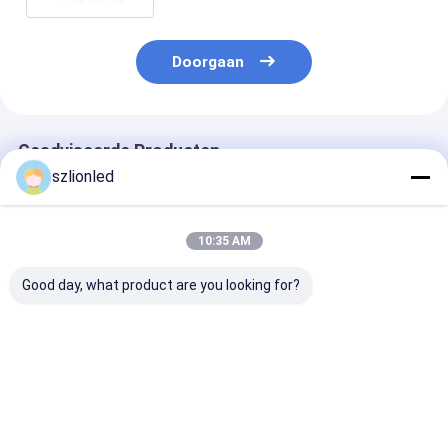
Doorgaan
Geadviseerde Producten
szlionled
10:35 AM
Good day, what product are you looking for?
LionLED P10 Indoor
LionLED P8 Indoor
LionLED P6 In
Flexible Transparent
Flexible Transparent
Flexible Trans
LED Display Voor
LED Display Voor
LED Display V
glazen ramen
glazen ramen
glazen ramen
Winkel/Reclame
Winkel/Reclame
Winkel/Reclam
Beste prijs
Beste prijs
Beste pri