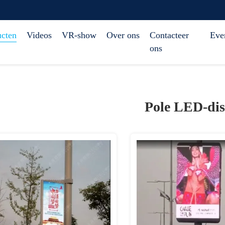
ucten
Videos
VR-show
Over ons
Contacteer
Eve
ons
Pole LED-dis