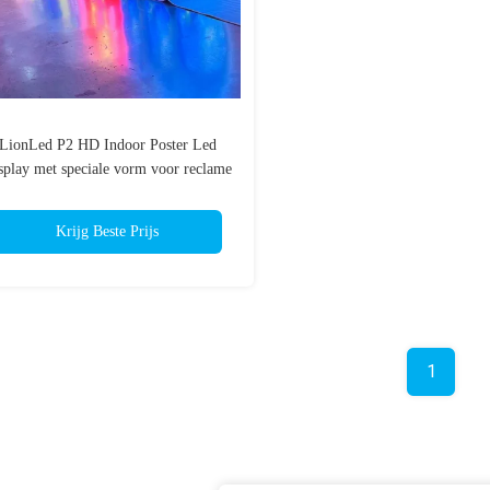
LionLed P2 HD Indoor Poster Led
splay met speciale vorm voor reclame
Krijg Beste Prijs
1