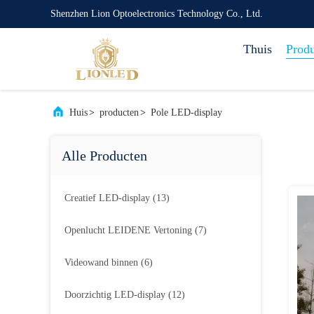
Shenzhen Lion Optoelectronics Technology Co., Ltd.
Thuis
Prod
Huis
>
producten
>
Pole LED-display
Alle Producten
Creatief LED-display
(13)
Openlucht LEIDENE Vertoning
(7)
Videowand binnen
(6)
Doorzichtig LED-display
(12)