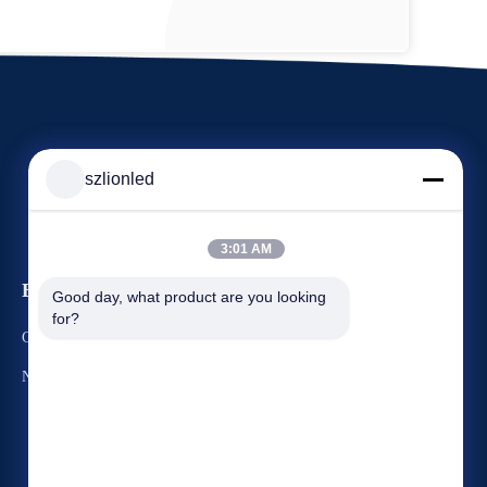
szlionled
3:01 AM
Evenementen
Good day, what product are you looking 
Verzoek om een Citaat
for?
Gevallen
TEL. 86--13640601168
Nieuws
Fax: 86--18825103031


