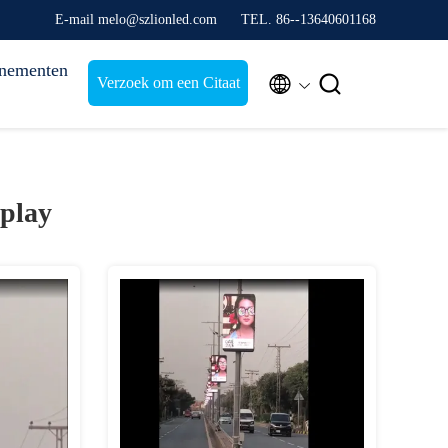
E-mail melo@szlionled.com
TEL. 86--13640601168
nementen


Verzoek om een Citaat
play